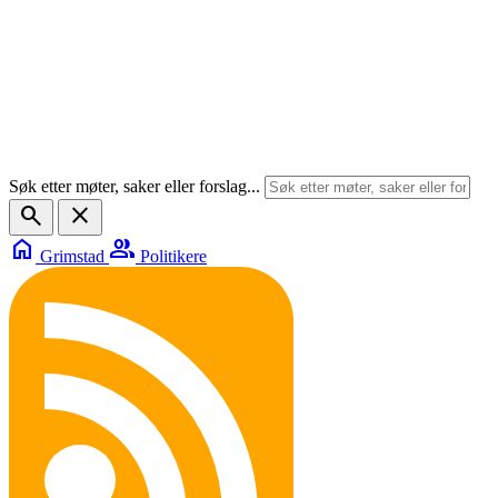
Søk etter møter, saker eller forslag...
search
close
home
group
Grimstad
Politikere