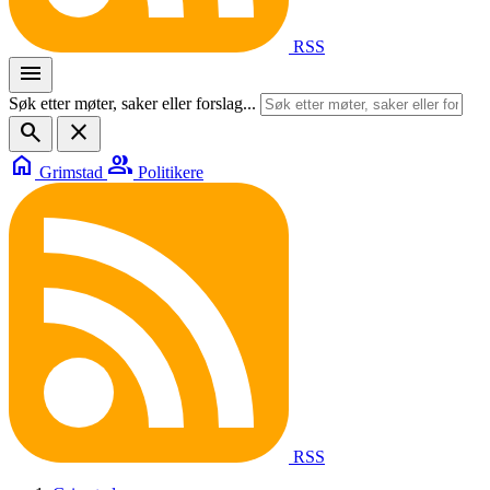
RSS
menu
Søk etter møter, saker eller forslag...
search
close
home
group
Grimstad
Politikere
RSS