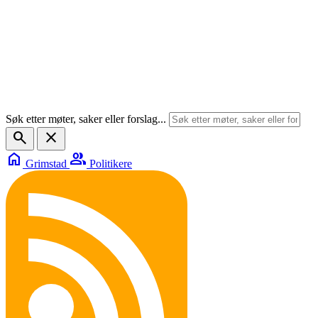
Søk etter møter, saker eller forslag...
search
close
home
group
Grimstad
Politikere