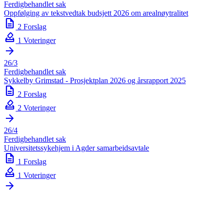
Ferdigbehandlet sak
Oppfølging av tekstvedtak budsjett 2026 om arealnøytralitet
description
2 Forslag
how_to_vote
1 Voteringer
arrow_forward
26/3
Ferdigbehandlet sak
Sykkelby Grimstad - Prosjektplan 2026 og årsrapport 2025
description
2 Forslag
how_to_vote
2 Voteringer
arrow_forward
26/4
Ferdigbehandlet sak
Universitetssykehjem i Agder samarbeidsavtale
description
1 Forslag
how_to_vote
1 Voteringer
arrow_forward