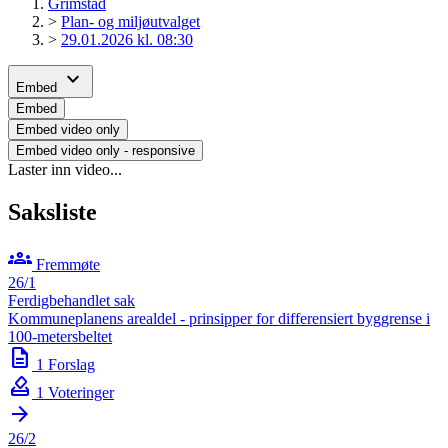
Grimstad
>
Plan- og miljøutvalget
>
29.01.2026 kl. 08:30
expand_more
Embed
Embed
Embed video only
Embed video only - responsive
Laster inn video...
Saksliste
groups
Fremmøte
26/1
Ferdigbehandlet sak
Kommuneplanens arealdel - prinsipper for differensiert byggrense i
100-metersbeltet
description
1 Forslag
how_to_vote
1 Voteringer
arrow_forward
26/2