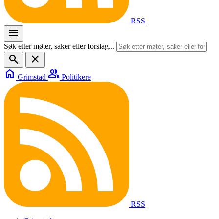
RSS
menu
Søk etter møter, saker eller forslag...
search
close
home
group
Grimstad
Politikere
RSS