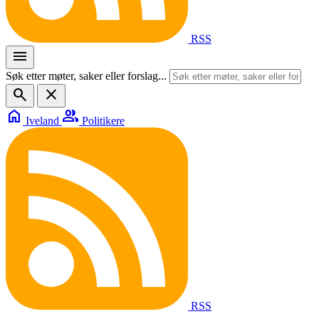
RSS
menu
Søk etter møter, saker eller forslag...
search
close
home
group
Iveland
Politikere
RSS