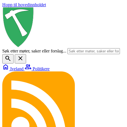
Hopp til hovedinnholdet
Søk etter møter, saker eller forslag...
search
close
home
group
Iveland
Politikere