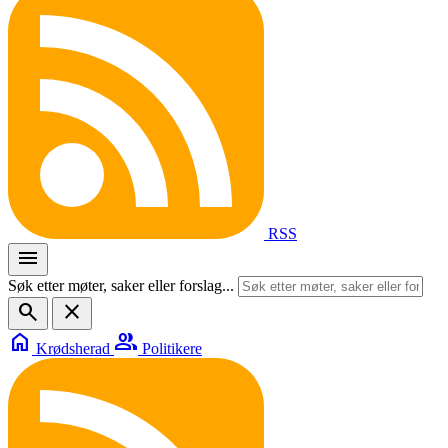
RSS
menu
Søk etter møter, saker eller forslag...
search
close
home
group
Krødsherad
Politikere