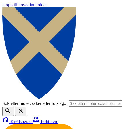
Hopp til hovedinnholdet
Søk etter møter, saker eller forslag...
search
close
home
group
Krødsherad
Politikere