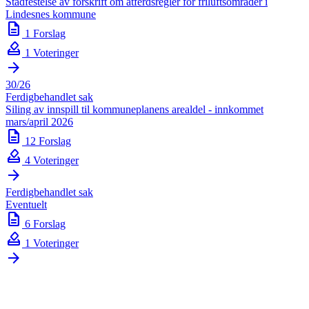
Stadfestelse av forskrift om atferdsregler for friluftsområder i
Lindesnes kommune
description
1 Forslag
how_to_vote
1 Voteringer
arrow_forward
30/26
Ferdigbehandlet sak
Siling av innspill til kommuneplanens arealdel - innkommet
mars/april 2026
description
12 Forslag
how_to_vote
4 Voteringer
arrow_forward
Ferdigbehandlet sak
Eventuelt
description
6 Forslag
how_to_vote
1 Voteringer
arrow_forward