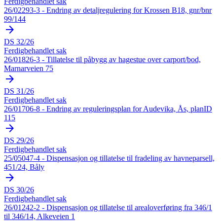
Ferdigbehandlet sak
26/02293-3 - Endring av detaljregulering for Krossen B18, gnr/bnr
99/144
arrow_forward
DS 32/26
Ferdigbehandlet sak
26/01826-3 - Tillatelse til påbygg av hagestue over carport/bod,
Marnarveien 75
arrow_forward
DS 31/26
Ferdigbehandlet sak
26/01706-8 - Endring av reguleringsplan for Audevika, Ås, planID
115
arrow_forward
DS 29/26
Ferdigbehandlet sak
25/05047-4 - Dispensasjon og tillatelse til fradeling av havneparsell,
451/24, Båly
arrow_forward
DS 30/26
Ferdigbehandlet sak
26/01242-2 - Dispensasjon og tillatelse til arealoverføring fra 346/1
til 346/14, Alkeveien 1