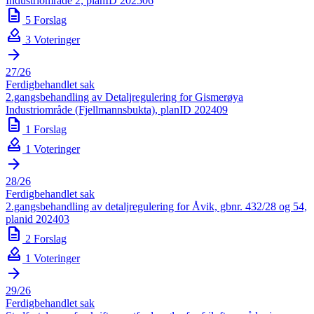
Industriområde 2, planID 202506
description
5 Forslag
how_to_vote
3 Voteringer
arrow_forward
27/26
Ferdigbehandlet sak
2.gangsbehandling av Detaljregulering for Gismerøya
Industriområde (Fjellmannsbukta), planID 202409
description
1 Forslag
how_to_vote
1 Voteringer
arrow_forward
28/26
Ferdigbehandlet sak
2.gangsbehandling av detaljregulering for Åvik, gbnr. 432/28 og 54,
planid 202403
description
2 Forslag
how_to_vote
1 Voteringer
arrow_forward
29/26
Ferdigbehandlet sak