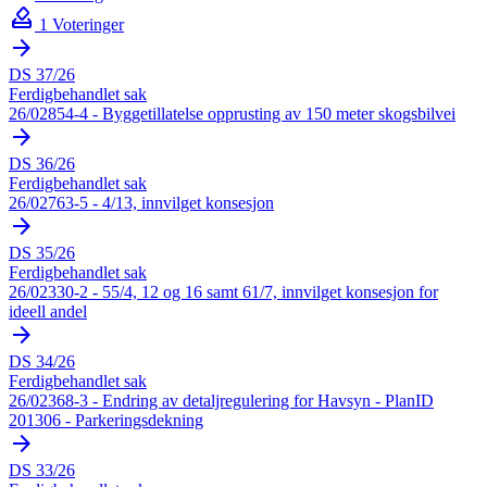
how_to_vote
1 Voteringer
arrow_forward
DS 37/26
Ferdigbehandlet sak
26/02854-4 - Byggetillatelse opprusting av 150 meter skogsbilvei
arrow_forward
DS 36/26
Ferdigbehandlet sak
26/02763-5 - 4/13, innvilget konsesjon
arrow_forward
DS 35/26
Ferdigbehandlet sak
26/02330-2 - 55/4, 12 og 16 samt 61/7, innvilget konsesjon for
ideell andel
arrow_forward
DS 34/26
Ferdigbehandlet sak
26/02368-3 - Endring av detaljregulering for Havsyn - PlanID
201306 - Parkeringsdekning
arrow_forward
DS 33/26