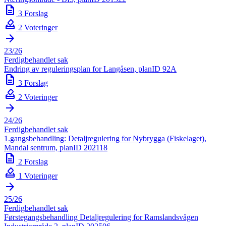
description
3 Forslag
how_to_vote
2 Voteringer
arrow_forward
23/26
Ferdigbehandlet sak
Endring av reguleringsplan for Langåsen, planID 92A
description
3 Forslag
how_to_vote
2 Voteringer
arrow_forward
24/26
Ferdigbehandlet sak
1.gangsbehandling: Detaljregulering for Nybrygga (Fiskelaget),
Mandal sentrum, planID 202118
description
2 Forslag
how_to_vote
1 Voteringer
arrow_forward
25/26
Ferdigbehandlet sak
Førstegangsbehandling Detaljregulering for Ramslandsvågen