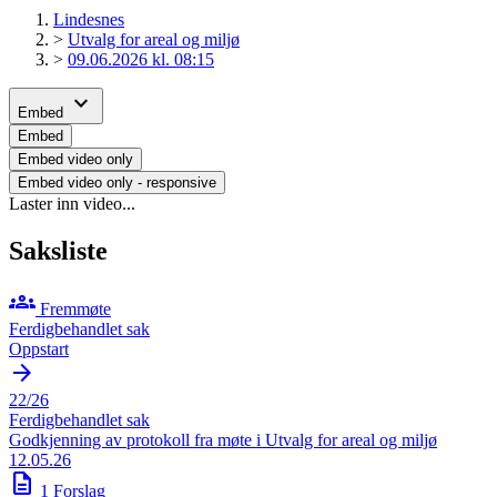
Lindesnes
>
Utvalg for areal og miljø
>
09.06.2026 kl. 08:15
expand_more
Embed
Embed
Embed video only
Embed video only - responsive
Laster inn video...
Saksliste
groups
Fremmøte
Ferdigbehandlet sak
Oppstart
arrow_forward
22/26
Ferdigbehandlet sak
Godkjenning av protokoll fra møte i Utvalg for areal og miljø
12.05.26
description
1 Forslag