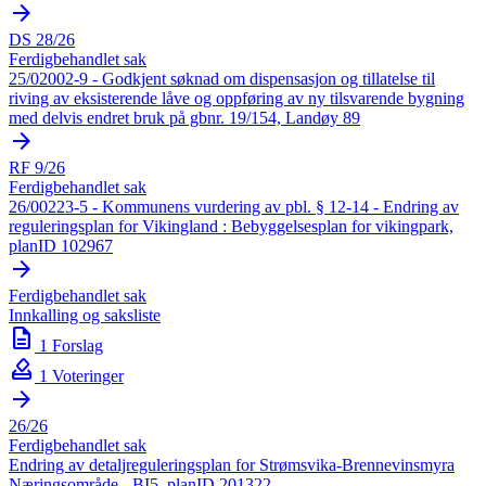
arrow_forward
DS 28/26
Ferdigbehandlet sak
25/02002-9 - Godkjent søknad om dispensasjon og tillatelse til
riving av eksisterende låve og oppføring av ny tilsvarende bygning
med delvis endret bruk på gbnr. 19/154, Landøy 89
arrow_forward
RF 9/26
Ferdigbehandlet sak
26/00223-5 - Kommunens vurdering av pbl. § 12-14 - Endring av
reguleringsplan for Vikingland : Bebyggelsesplan for vikingpark,
planID 102967
arrow_forward
Ferdigbehandlet sak
Innkalling og saksliste
description
1 Forslag
how_to_vote
1 Voteringer
arrow_forward
26/26
Ferdigbehandlet sak
Endring av detaljreguleringsplan for Strømsvika-Brennevinsmyra
Næringsområde - BI5, planID 201322