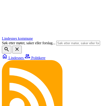
Lindesnes kommune
Søk etter møter, saker eller forslag...
search
close
home
group
Lindesnes
Politikere