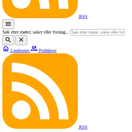
RSS
menu
Søk etter møter, saker eller forslag...
search
close
home
group
Lindesnes
Politikere
RSS