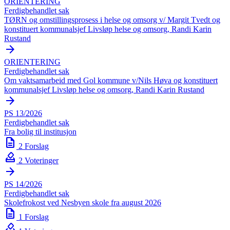
ORIENTERING
Ferdigbehandlet sak
TØRN og omstillingsprosess i helse og omsorg v/ Margit Tvedt og
konstituert kommunalsjef Livsløp helse og omsorg, Randi Karin
Rustand
arrow_forward
ORIENTERING
Ferdigbehandlet sak
Om vaktsamarbeid med Gol kommune v/Nils Høva og konstituert
kommunalsjef Livsløp helse og omsorg, Randi Karin Rustand
arrow_forward
PS 13/2026
Ferdigbehandlet sak
Fra bolig til institusjon
description
2 Forslag
how_to_vote
2 Voteringer
arrow_forward
PS 14/2026
Ferdigbehandlet sak
Skolefrokost ved Nesbyen skole fra august 2026
description
1 Forslag
how_to_vote