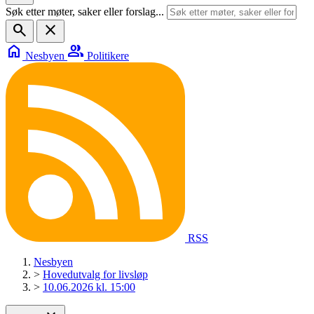
Søk etter møter, saker eller forslag...
search
close
home
group
Nesbyen
Politikere
RSS
Nesbyen
>
Hovedutvalg for livsløp
>
10.06.2026 kl. 15:00