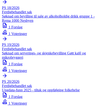
arrow_forward
PS 18/2026
Ferdigbehandlet sak
Søknad om bevilling til salg av alkoholholdig drikk gruppe 1 -
Rema 1000 Nesbyen
description
1 Forslag
how_to_vote
1 Voteringer
arrow_forward
PS 19/2026
Ferdigbehandlet sak
Søknad om serverings- og skjenkebevilling Gøtt kafé og
mikrobryggeri
description
1 Forslag
how_to_vote
1 Voteringer
arrow_forward
PS 20/2026
Ferdigbehandlet sak
Ungdata-funn 2025 - tiltak og oppfølging folkehelse
description
1 Forslag
how_to_vote
1 Voteringer