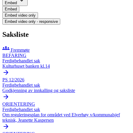
expand_more
Embed
Embed
Embed video only
Embed video only - responsive
Saksliste
groups
Fremmøte
BEFARING
Ferdigbehandlet sak
Kulturhuset banken kl.14
arrow_forward
PS 12/2026
Ferdigbehandlet sak
Godkjenning av innkalling og saksliste
arrow_forward
ORIENTERING
Ferdigbehandlet sak
Om reguleringsplan for området ved Elverhøy v/kommunalsjef
teknisk, Jeanette Kaspersen
arrow_forward