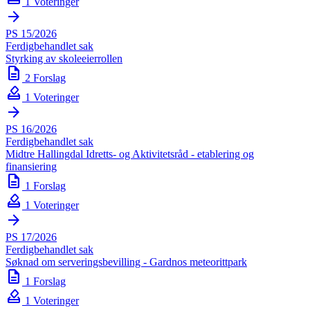
1 Voteringer
arrow_forward
PS 15/2026
Ferdigbehandlet sak
Styrking av skoleeierrollen
description
2 Forslag
how_to_vote
1 Voteringer
arrow_forward
PS 16/2026
Ferdigbehandlet sak
Midtre Hallingdal Idretts- og Aktivitetsråd - etablering og
finansiering
description
1 Forslag
how_to_vote
1 Voteringer
arrow_forward
PS 17/2026
Ferdigbehandlet sak
Søknad om serveringsbevilling - Gardnos meteorittpark
description
1 Forslag
how_to_vote
1 Voteringer