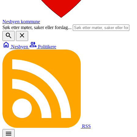
Nesbyen kommune
Søk etter møter, saker eller forslag...
search
close
home
group
Nesbyen
Politikere
RSS
menu