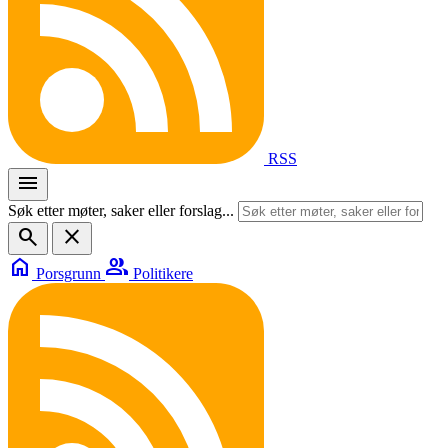
RSS
menu
Søk etter møter, saker eller forslag...
search
close
home
group
Porsgrunn
Politikere