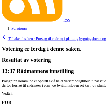
RSS
Porsgrunn
arrow_back
Tilbake til saken
·
Forslag til endring i plan- og bygningsloven og 
Votering er ferdig i denne saken.
Resultat av votering
13:37
Rådmannens innstilling
Porsgrunn kommune er opptatt av å ha et variert boligtilbud tilpass
derfor forslag til endringer i plan- og bygningsloven og kart- og planf
Vedtatt
FOR