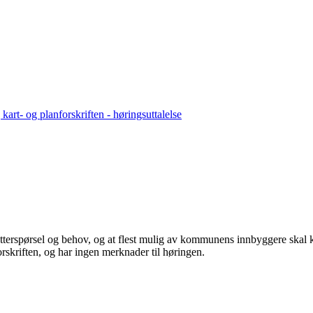
kart- og planforskriften - høringsuttalelse
et etterspørsel og behov, og at flest mulig av kommunens innbyggere s
orskriften, og har ingen merknader til høringen.