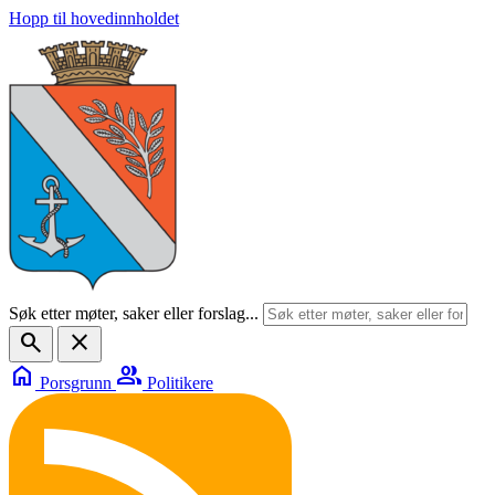
Hopp til hovedinnholdet
Søk etter møter, saker eller forslag...
search
close
home
group
Porsgrunn
Politikere