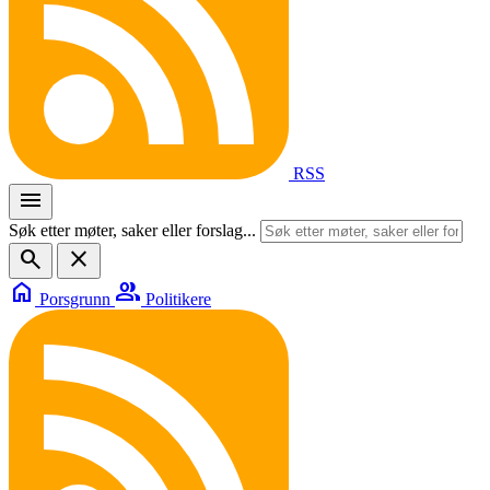
RSS
menu
Søk etter møter, saker eller forslag...
search
close
home
group
Porsgrunn
Politikere