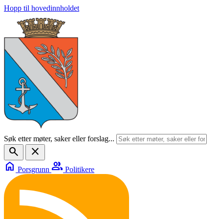
Hopp til hovedinnholdet
Søk etter møter, saker eller forslag...
search
close
home
group
Porsgrunn
Politikere