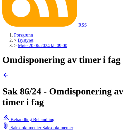
RSS
Porsgrunn
>
Bystyret
>
Møte 20.06.2024 kl. 09:00
Omdisponering av timer i fag
arrow_back
Sak 86/24 - Omdisponering av
timer i fag
gavel
Behandling
Behandling
attach_file
Saksdokumenter
Saksdokumenter