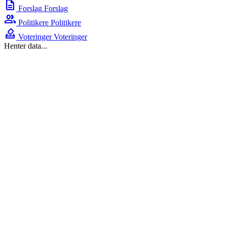
description
Forslag
Forslag
group
Politikere
Politikere
how_to_vote
Voteringer
Voteringer
Henter data...