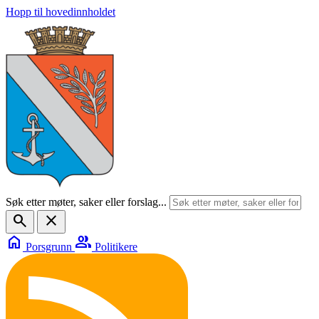
Hopp til hovedinnholdet
Søk etter møter, saker eller forslag...
search
close
home
group
Porsgrunn
Politikere