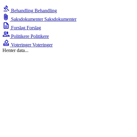
gavel
Behandling
Behandling
attach_file
Saksdokumenter
Saksdokumenter
description
Forslag
Forslag
group
Politikere
Politikere
how_to_vote
Voteringer
Voteringer
Henter data...