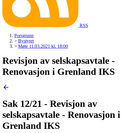
RSS
Porsgrunn
>
Bystyret
>
Møte 11.03.2021 kl. 18:00
Revisjon av selskapsavtale -
Renovasjon i Grenland IKS
arrow_back
Sak 12/21 - Revisjon av
selskapsavtale - Renovasjon i
Grenland IKS