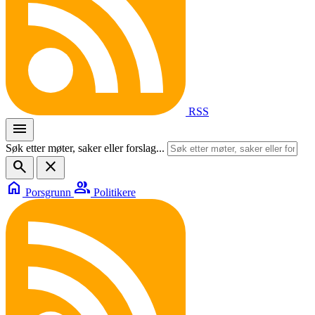
RSS
menu
Søk etter møter, saker eller forslag...
search
close
home
group
Porsgrunn
Politikere