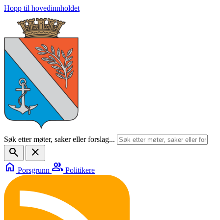
Hopp til hovedinnholdet
Søk etter møter, saker eller forslag...
search
close
home
group
Porsgrunn
Politikere