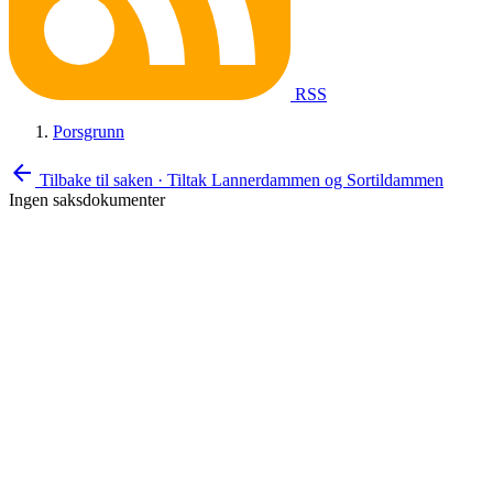
RSS
Porsgrunn
arrow_back
Tilbake til saken
·
Tiltak Lannerdammen og Sortildammen
Ingen saksdokumenter