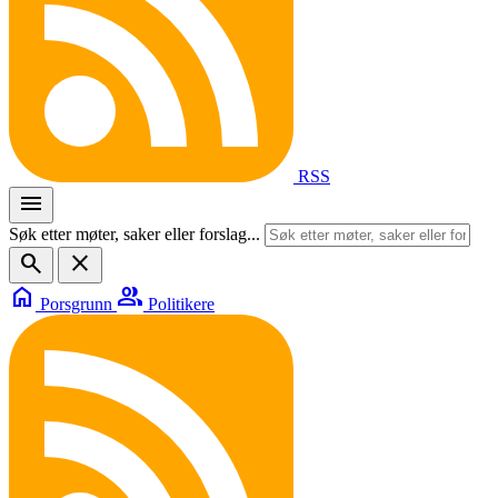
RSS
menu
Søk etter møter, saker eller forslag...
search
close
home
group
Porsgrunn
Politikere