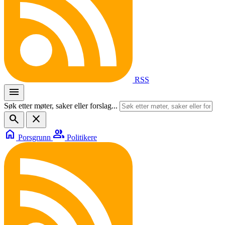
RSS
menu
Søk etter møter, saker eller forslag...
search
close
home
group
Porsgrunn
Politikere