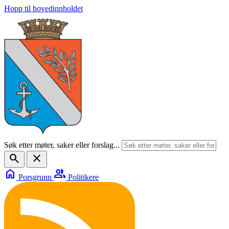
Hopp til hovedinnholdet
Søk etter møter, saker eller forslag...
search
close
home
group
Porsgrunn
Politikere