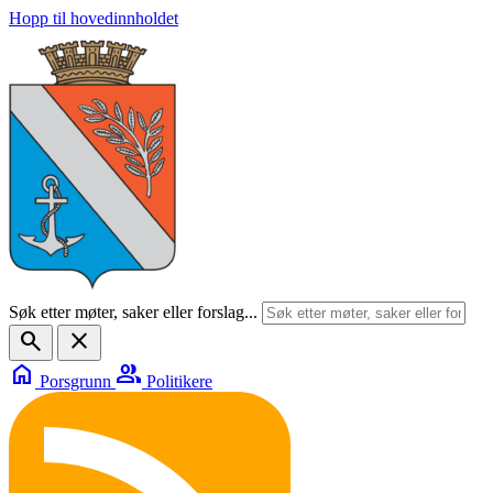
Hopp til hovedinnholdet
Søk etter møter, saker eller forslag...
search
close
home
group
Porsgrunn
Politikere