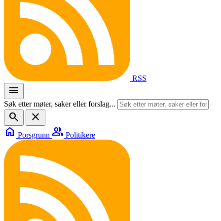
RSS
menu
Søk etter møter, saker eller forslag...
search
close
home
group
Porsgrunn
Politikere