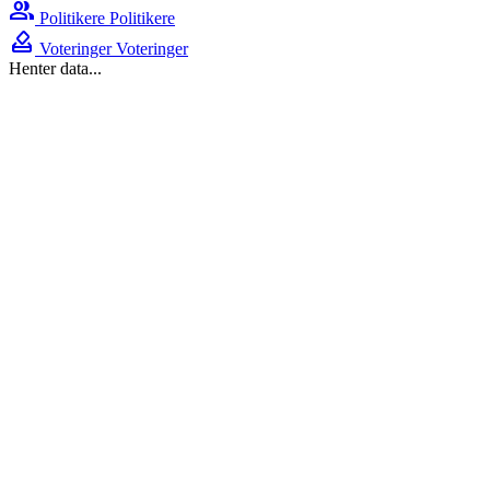
group
Politikere
Politikere
how_to_vote
Voteringer
Voteringer
Henter data...