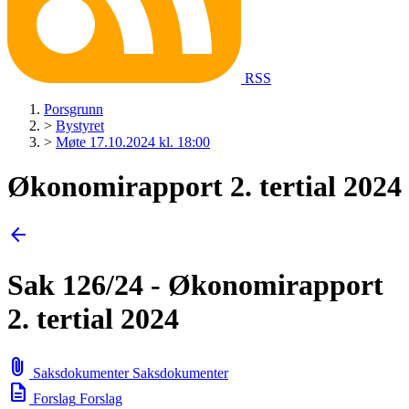
RSS
Porsgrunn
>
Bystyret
>
Møte 17.10.2024 kl. 18:00
Økonomirapport 2. tertial 2024
arrow_back
Sak 126/24 - Økonomirapport
2. tertial 2024
attach_file
Saksdokumenter
Saksdokumenter
description
Forslag
Forslag