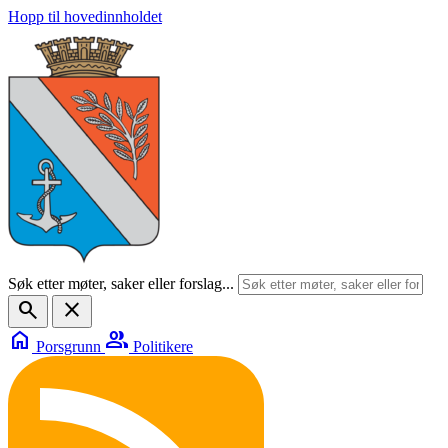
Hopp til hovedinnholdet
Søk etter møter, saker eller forslag...
search
close
home
group
Porsgrunn
Politikere