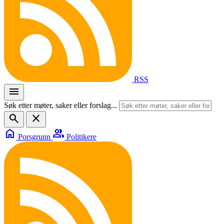
RSS
menu
Søk etter møter, saker eller forslag...
search
close
home
group
Porsgrunn
Politikere