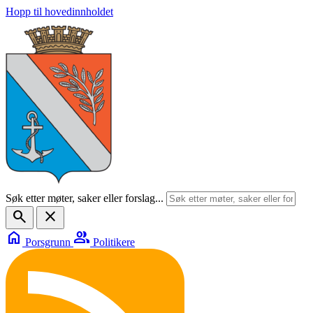
Hopp til hovedinnholdet
Søk etter møter, saker eller forslag...
search
close
home
group
Porsgrunn
Politikere