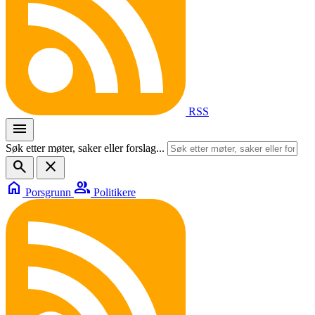
RSS
menu
Søk etter møter, saker eller forslag...
search
close
home
group
Porsgrunn
Politikere