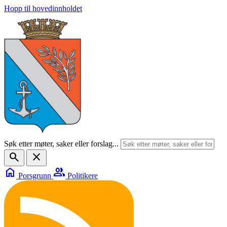
Hopp til hovedinnholdet
Søk etter møter, saker eller forslag...
search
close
home
group
Porsgrunn
Politikere