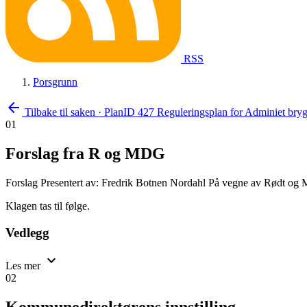
RSS
Porsgrunn
arrow_back
Tilbake til saken
·
PlanID 427 Reguleringsplan for Adminiet bryg
01
Forslag fra R og MDG
Forslag
Presentert av: Fredrik Botnen Nordahl
På vegne av Rødt og M
Klagen tas til følge.
Vedlegg
expand_more
Les mer
02