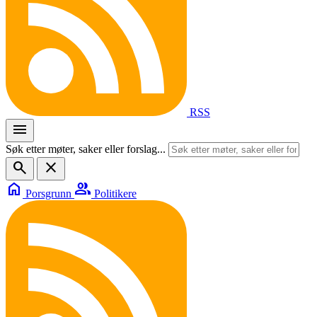
RSS
menu
Søk etter møter, saker eller forslag...
search
close
home
group
Porsgrunn
Politikere