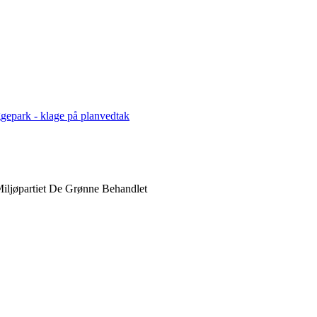
gepark - klage på planvedtak
iljøpartiet De Grønne
Behandlet