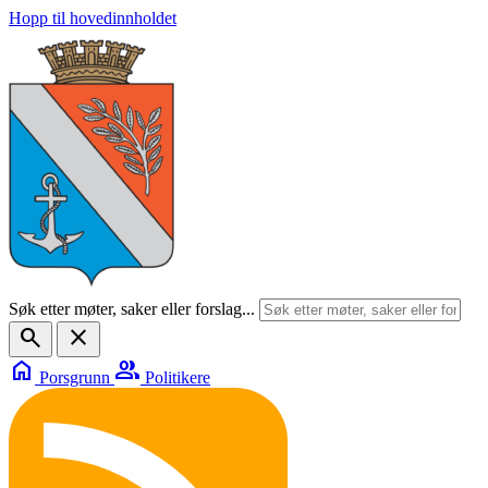
Hopp til hovedinnholdet
Søk etter møter, saker eller forslag...
search
close
home
group
Porsgrunn
Politikere