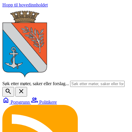
Hopp til hovedinnholdet
Søk etter møter, saker eller forslag...
search
close
home
group
Porsgrunn
Politikere