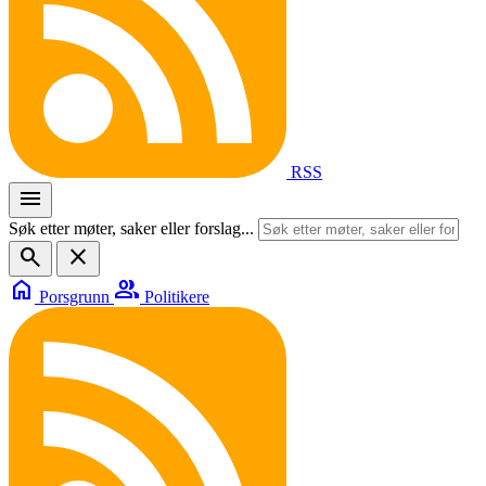
RSS
menu
Søk etter møter, saker eller forslag...
search
close
home
group
Porsgrunn
Politikere