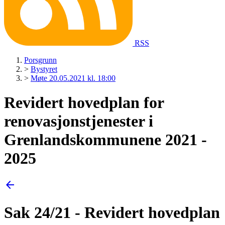
RSS
Porsgrunn
>
Bystyret
>
Møte 20.05.2021 kl. 18:00
Revidert hovedplan for
renovasjonstjenester i
Grenlandskommunene 2021 -
2025
arrow_back
Sak 24/21 - Revidert hovedplan