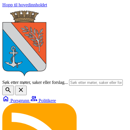
Hopp til hovedinnholdet
Søk etter møter, saker eller forslag...
search
close
home
group
Porsgrunn
Politikere