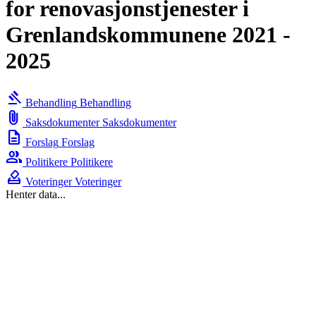
for renovasjonstjenester i
Grenlandskommunene 2021 -
2025
gavel
Behandling
Behandling
attach_file
Saksdokumenter
Saksdokumenter
description
Forslag
Forslag
group
Politikere
Politikere
how_to_vote
Voteringer
Voteringer
Henter data...