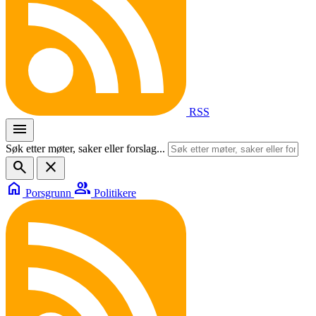
RSS
menu
Søk etter møter, saker eller forslag...
search
close
home
group
Porsgrunn
Politikere