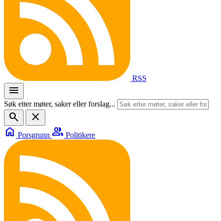
RSS
menu
Søk etter møter, saker eller forslag...
search
close
home
group
Porsgrunn
Politikere