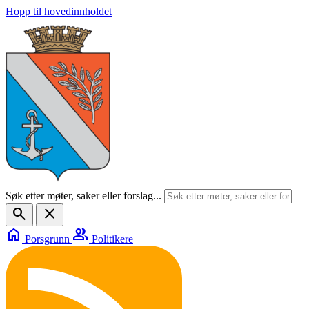
Hopp til hovedinnholdet
Søk etter møter, saker eller forslag...
search
close
home
group
Porsgrunn
Politikere