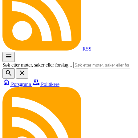
RSS
menu
Søk etter møter, saker eller forslag...
search
close
home
group
Porsgrunn
Politikere