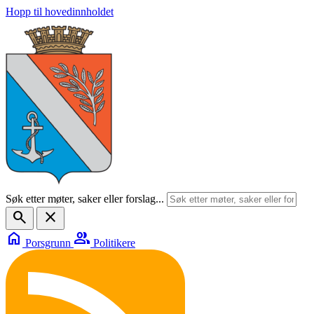
Hopp til hovedinnholdet
Søk etter møter, saker eller forslag...
search
close
home
group
Porsgrunn
Politikere