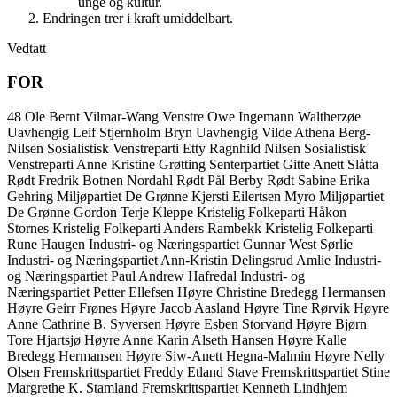
unge og kultur.
Endringen trer i kraft umiddelbart.
Vedtatt
FOR
48
Ole Bernt Vilmar-Wang
Venstre
Owe Ingemann Waltherzøe
Uavhengig
Leif Stjernholm Bryn
Uavhengig
Vilde Athena Berg-
Nilsen
Sosialistisk Venstreparti
Etty Ragnhild Nilsen
Sosialistisk
Venstreparti
Anne Kristine Grøtting
Senterpartiet
Gitte Anett Slåtta
Rødt
Fredrik Botnen Nordahl
Rødt
Pål Berby
Rødt
Sabine Erika
Gehring
Miljøpartiet De Grønne
Kjersti Eilertsen Myro
Miljøpartiet
De Grønne
Gordon Terje Kleppe
Kristelig Folkeparti
Håkon
Stornes
Kristelig Folkeparti
Anders Rambekk
Kristelig Folkeparti
Rune Haugen
Industri- og Næringspartiet
Gunnar West Sørlie
Industri- og Næringspartiet
Ann-Kristin Delingsrud Amlie
Industri-
og Næringspartiet
Paul Andrew Hafredal
Industri- og
Næringspartiet
Petter Ellefsen
Høyre
Christine Bredegg Hermansen
Høyre
Geirr Frønes
Høyre
Jacob Aasland
Høyre
Tine Rørvik
Høyre
Anne Cathrine B. Syversen
Høyre
Esben Storvand
Høyre
Bjørn
Tore Hjartsjø
Høyre
Anne Karin Alseth Hansen
Høyre
Kalle
Bredegg Hermansen
Høyre
Siw-Anett Hegna-Malmin
Høyre
Nelly
Olsen
Fremskrittspartiet
Freddy Etland Stave
Fremskrittspartiet
Stine
Margrethe K. Stamland
Fremskrittspartiet
Kenneth Lindhjem