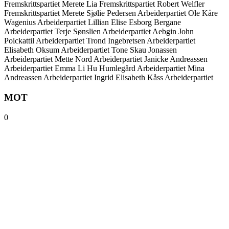
Fremskrittspartiet
Merete Lia
Fremskrittspartiet
Robert Welfler
Fremskrittspartiet
Merete Sjølie Pedersen
Arbeiderpartiet
Ole Kåre
Wagenius
Arbeiderpartiet
Lillian Elise Esborg Bergane
Arbeiderpartiet
Terje Sønslien
Arbeiderpartiet
Aebgin John
Poickattil
Arbeiderpartiet
Trond Ingebretsen
Arbeiderpartiet
Elisabeth Oksum
Arbeiderpartiet
Tone Skau Jonassen
Arbeiderpartiet
Mette Nord
Arbeiderpartiet
Janicke Andreassen
Arbeiderpartiet
Emma Li Hu Humlegård
Arbeiderpartiet
Mina
Andreassen
Arbeiderpartiet
Ingrid Elisabeth Kåss
Arbeiderpartiet
MOT
0