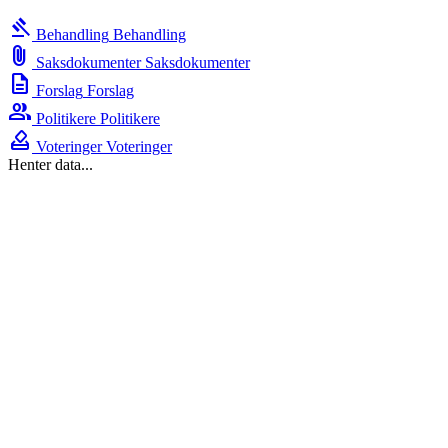
gavel
Behandling
Behandling
attach_file
Saksdokumenter
Saksdokumenter
description
Forslag
Forslag
group
Politikere
Politikere
how_to_vote
Voteringer
Voteringer
Henter data...