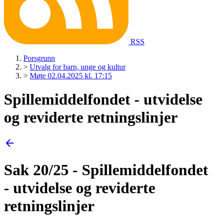
RSS
Porsgrunn
>
Utvalg for barn, unge og kultur
>
Møte 02.04.2025 kl. 17:15
Spillemiddelfondet - utvidelse
og reviderte retningslinjer
arrow_back
Sak 20/25 - Spillemiddelfondet
- utvidelse og reviderte
retningslinjer