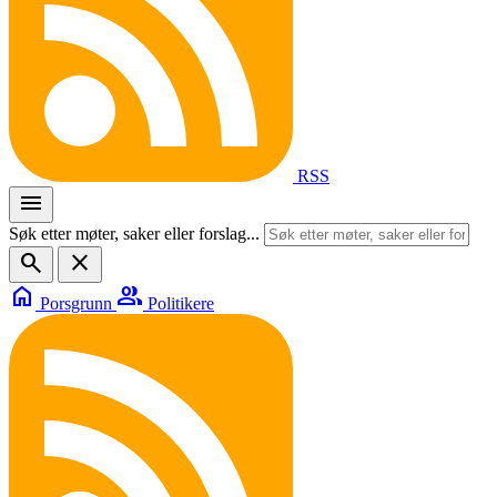
RSS
menu
Søk etter møter, saker eller forslag...
search
close
home
group
Porsgrunn
Politikere