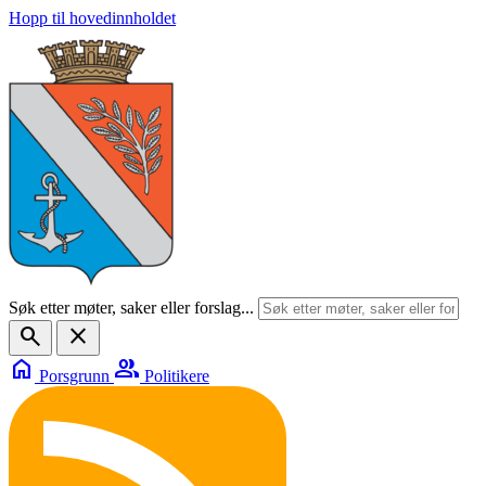
Hopp til hovedinnholdet
Søk etter møter, saker eller forslag...
search
close
home
group
Porsgrunn
Politikere