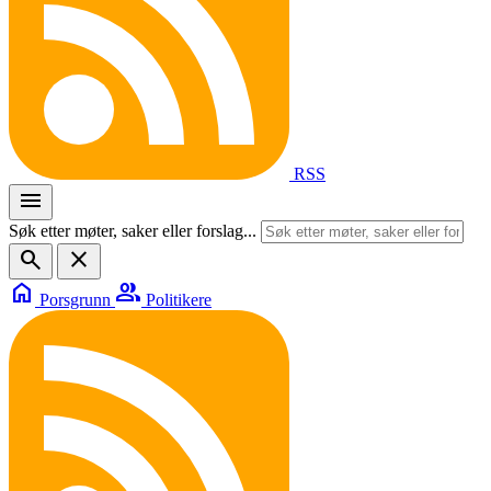
RSS
menu
Søk etter møter, saker eller forslag...
search
close
home
group
Porsgrunn
Politikere