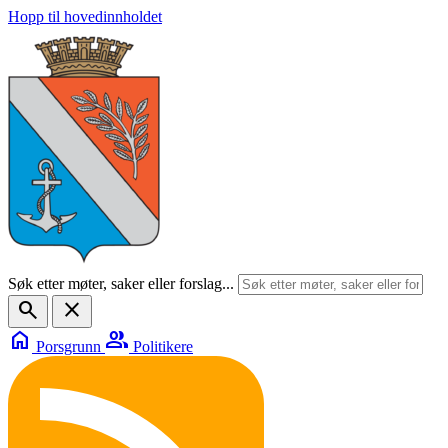
Hopp til hovedinnholdet
Søk etter møter, saker eller forslag...
search
close
home
group
Porsgrunn
Politikere