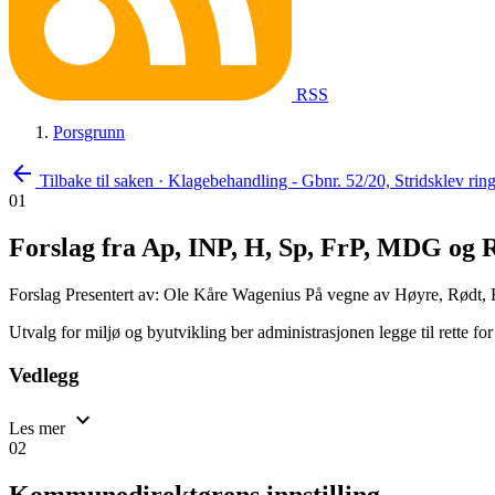
RSS
Porsgrunn
arrow_back
Tilbake til saken
·
Klagebehandling - Gbnr. 52/20, Stridsklev rin
01
Forslag fra Ap, INP, H, Sp, FrP, MDG og 
Forslag
Presentert av: Ole Kåre Wagenius
På vegne av Høyre, Rødt, Fr
Utvalg for miljø og byutvikling ber administrasjonen legge til rette for
Vedlegg
expand_more
Les mer
02