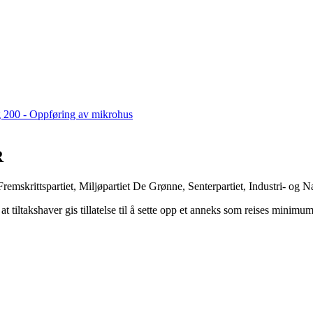
g 200 - Oppføring av mikrohus
R
emskrittspartiet, Miljøpartiet De Grønne, Senterpartiet, Industri- og N
 at tiltakshaver gis tillatelse til å sette opp et anneks som reises minim