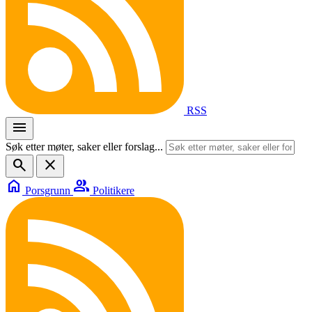
RSS
menu
Søk etter møter, saker eller forslag...
search
close
home
group
Porsgrunn
Politikere