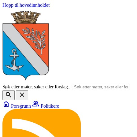
Hopp til hovedinnholdet
Søk etter møter, saker eller forslag...
search
close
home
group
Porsgrunn
Politikere