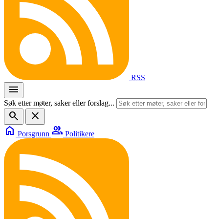
RSS
menu
Søk etter møter, saker eller forslag...
search
close
home
group
Porsgrunn
Politikere