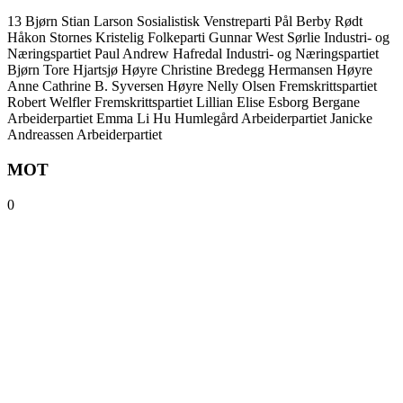
13
Bjørn Stian Larson
Sosialistisk Venstreparti
Pål Berby
Rødt
Håkon Stornes
Kristelig Folkeparti
Gunnar West Sørlie
Industri- og
Næringspartiet
Paul Andrew Hafredal
Industri- og Næringspartiet
Bjørn Tore Hjartsjø
Høyre
Christine Bredegg Hermansen
Høyre
Anne Cathrine B. Syversen
Høyre
Nelly Olsen
Fremskrittspartiet
Robert Welfler
Fremskrittspartiet
Lillian Elise Esborg Bergane
Arbeiderpartiet
Emma Li Hu Humlegård
Arbeiderpartiet
Janicke
Andreassen
Arbeiderpartiet
MOT
0