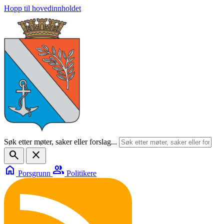
Hopp til hovedinnholdet
Søk etter møter, saker eller forslag...
search
close
home
group
Porsgrunn
Politikere