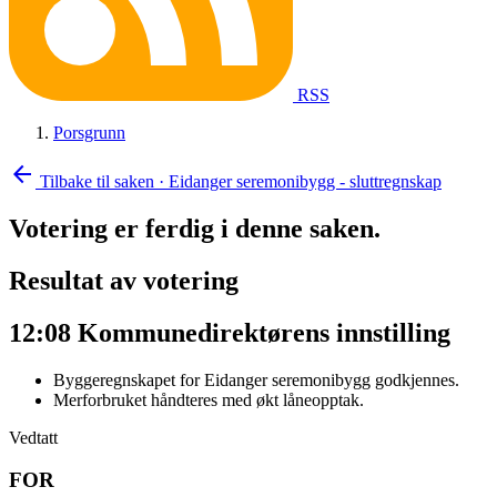
RSS
Porsgrunn
arrow_back
Tilbake til saken
·
Eidanger seremonibygg - sluttregnskap
Votering er ferdig i denne saken.
Resultat av votering
12:08
Kommunedirektørens innstilling
Byggeregnskapet for Eidanger seremonibygg godkjennes.
Merforbruket håndteres med økt låneopptak.
Vedtatt
FOR