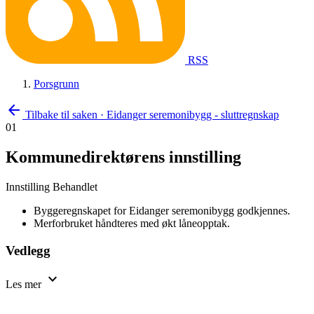
RSS
Porsgrunn
arrow_back
Tilbake til saken
·
Eidanger seremonibygg - sluttregnskap
01
Kommunedirektørens innstilling
Innstilling
Behandlet
Byggeregnskapet for Eidanger seremonibygg godkjennes.
Merforbruket håndteres med økt låneopptak.
Vedlegg
expand_more
Les mer