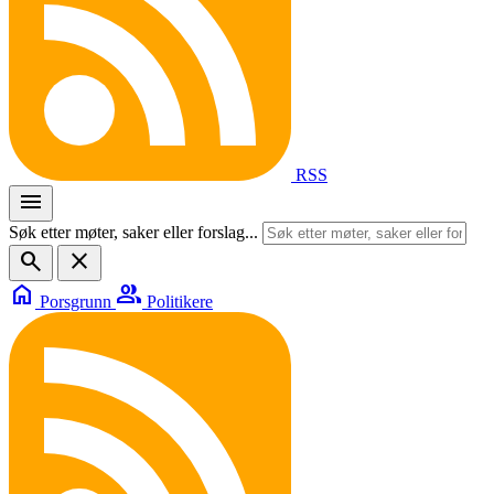
RSS
menu
Søk etter møter, saker eller forslag...
search
close
home
group
Porsgrunn
Politikere