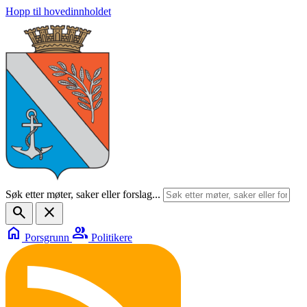
Hopp til hovedinnholdet
Søk etter møter, saker eller forslag...
search
close
home
group
Porsgrunn
Politikere