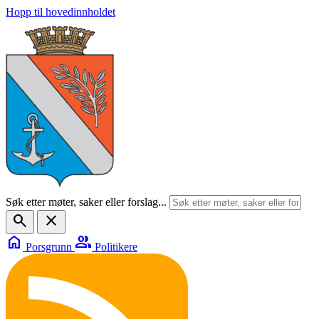
Hopp til hovedinnholdet
Søk etter møter, saker eller forslag...
search
close
home
group
Porsgrunn
Politikere