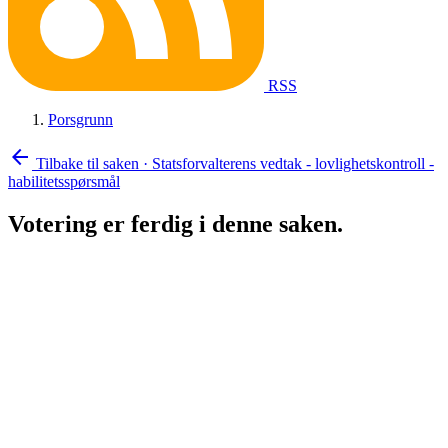
RSS
Porsgrunn
arrow_back
Tilbake til saken
·
Statsforvalterens vedtak - lovlighetskontroll -
habilitetsspørsmål
Votering er ferdig i denne saken.