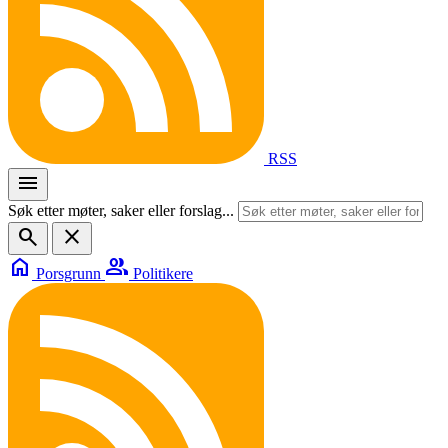
RSS
menu
Søk etter møter, saker eller forslag...
search
close
home
group
Porsgrunn
Politikere