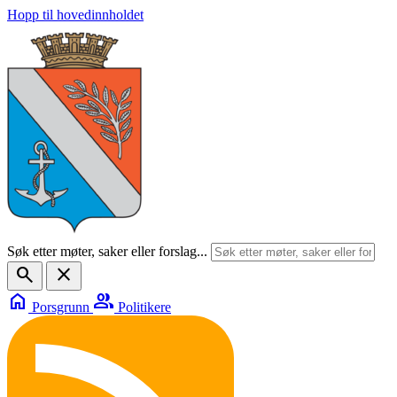
Hopp til hovedinnholdet
Søk etter møter, saker eller forslag...
search
close
home
group
Porsgrunn
Politikere