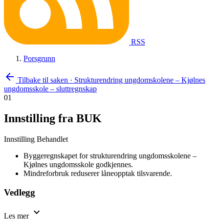
RSS
Porsgrunn
arrow_back
Tilbake til saken
·
Strukturendring ungdomskolene – Kjølnes
ungdomsskole – sluttregnskap
01
Innstilling fra BUK
Innstilling
Behandlet
Byggeregnskapet for strukturendring ungdomsskolene –
Kjølnes ungdomsskole godkjennes.
Mindreforbruk reduserer låneopptak tilsvarende.
Vedlegg
expand_more
Les mer