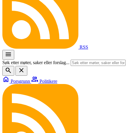
RSS
menu
Søk etter møter, saker eller forslag...
search
close
home
group
Porsgrunn
Politikere