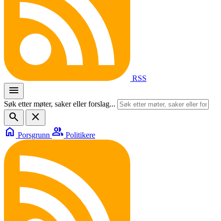
RSS
menu
Søk etter møter, saker eller forslag...
search
close
home
group
Porsgrunn
Politikere