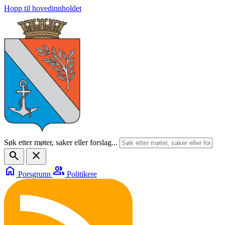
Hopp til hovedinnholdet
Søk etter møter, saker eller forslag...
search
close
home
group
Porsgrunn
Politikere