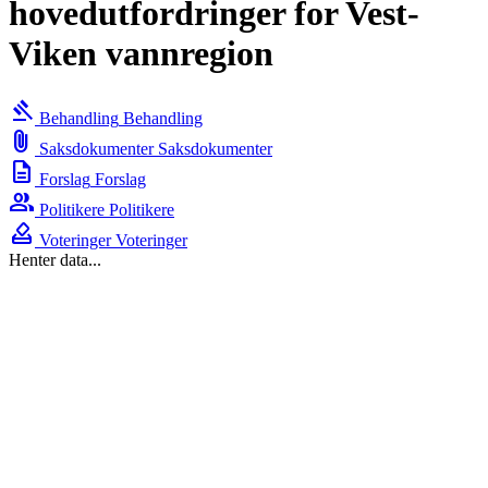
hovedutfordringer for Vest-
Viken vannregion
gavel
Behandling
Behandling
attach_file
Saksdokumenter
Saksdokumenter
description
Forslag
Forslag
group
Politikere
Politikere
how_to_vote
Voteringer
Voteringer
Henter data...