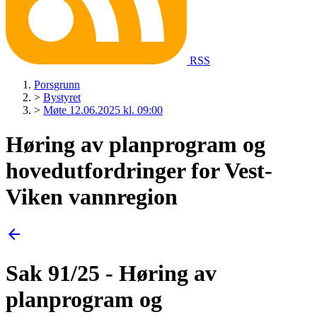
RSS
Porsgrunn
>
Bystyret
>
Møte 12.06.2025 kl. 09:00
Høring av planprogram og
hovedutfordringer for Vest-
Viken vannregion
arrow_back
Sak 91/25 - Høring av
planprogram og