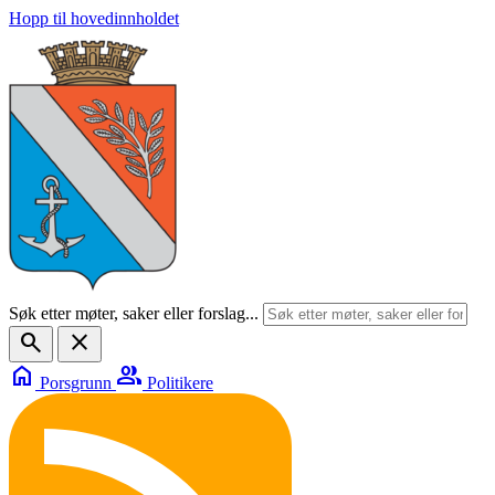
Hopp til hovedinnholdet
Søk etter møter, saker eller forslag...
search
close
home
group
Porsgrunn
Politikere