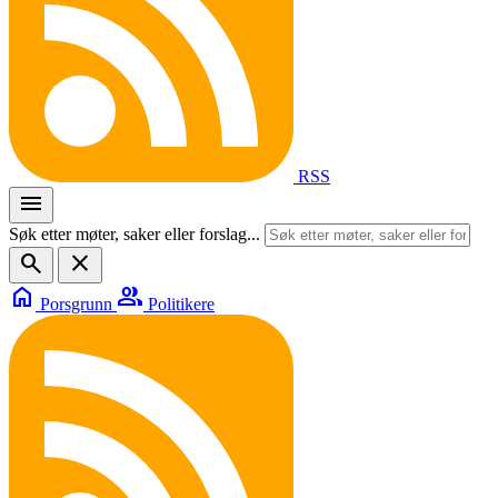
RSS
menu
Søk etter møter, saker eller forslag...
search
close
home
group
Porsgrunn
Politikere