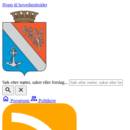
Hopp til hovedinnholdet
Søk etter møter, saker eller forslag...
search
close
home
group
Porsgrunn
Politikere