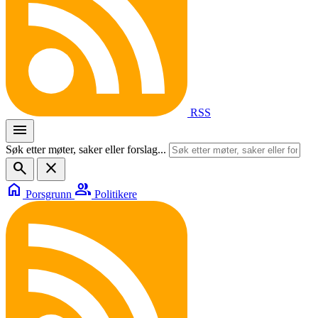
RSS
menu
Søk etter møter, saker eller forslag...
search
close
home
group
Porsgrunn
Politikere