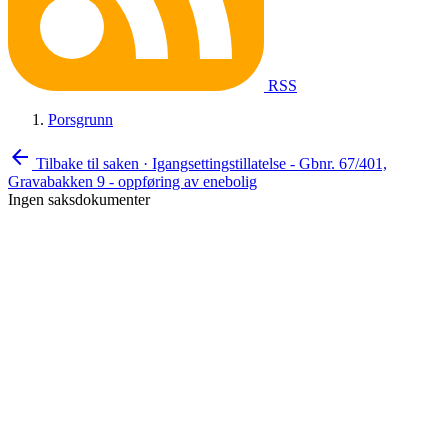
RSS
Porsgrunn
arrow_back
Tilbake til saken
·
Igangsettingstillatelse - Gbnr. 67/401,
Gravabakken 9 - oppføring av enebolig
Ingen saksdokumenter