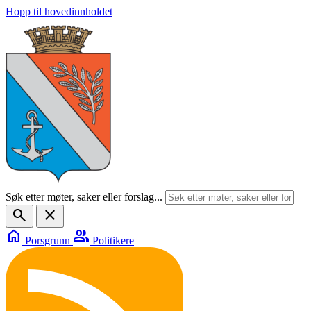
Hopp til hovedinnholdet
Søk etter møter, saker eller forslag...
search
close
home
group
Porsgrunn
Politikere