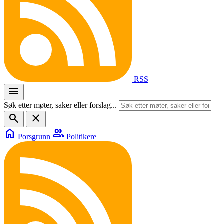
RSS
menu
Søk etter møter, saker eller forslag...
search
close
home
group
Porsgrunn
Politikere