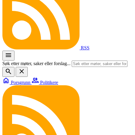
RSS
menu
Søk etter møter, saker eller forslag...
search
close
home
group
Porsgrunn
Politikere