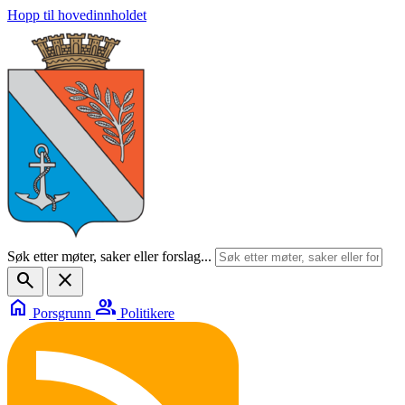
Hopp til hovedinnholdet
Søk etter møter, saker eller forslag...
search
close
home
group
Porsgrunn
Politikere