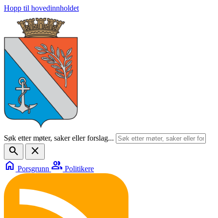
Hopp til hovedinnholdet
Søk etter møter, saker eller forslag...
search
close
home
group
Porsgrunn
Politikere