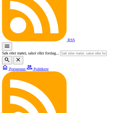
RSS
menu
Søk etter møter, saker eller forslag...
search
close
home
group
Porsgrunn
Politikere