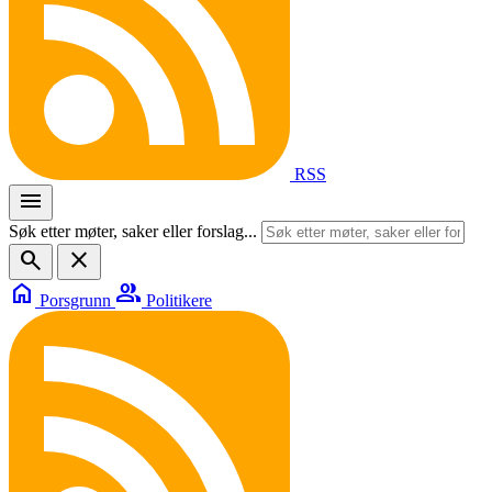
RSS
menu
Søk etter møter, saker eller forslag...
search
close
home
group
Porsgrunn
Politikere