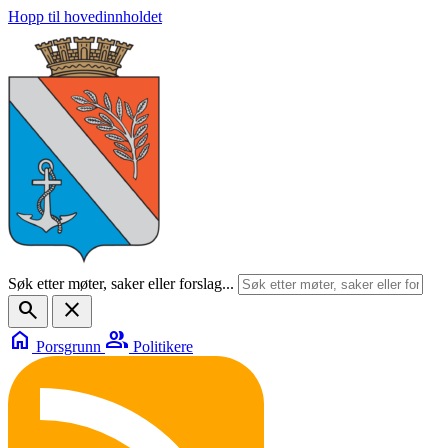
Hopp til hovedinnholdet
Søk etter møter, saker eller forslag...
search
close
home
group
Porsgrunn
Politikere