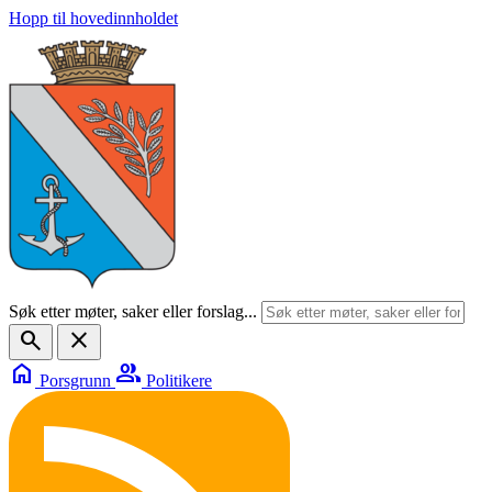
Hopp til hovedinnholdet
Søk etter møter, saker eller forslag...
search
close
home
group
Porsgrunn
Politikere