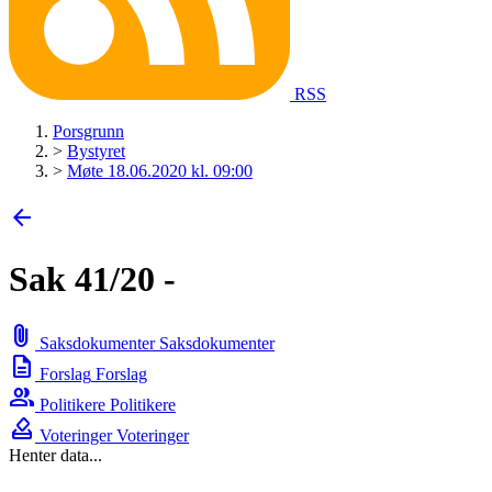
RSS
Porsgrunn
>
Bystyret
>
Møte 18.06.2020 kl. 09:00
arrow_back
Sak 41/20 -
attach_file
Saksdokumenter
Saksdokumenter
description
Forslag
Forslag
group
Politikere
Politikere
how_to_vote
Voteringer
Voteringer
Henter data...