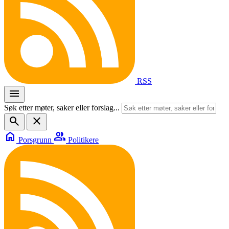
RSS
menu
Søk etter møter, saker eller forslag...
search
close
home
group
Porsgrunn
Politikere