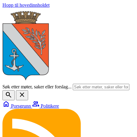
Hopp til hovedinnholdet
Søk etter møter, saker eller forslag...
search
close
home
group
Porsgrunn
Politikere