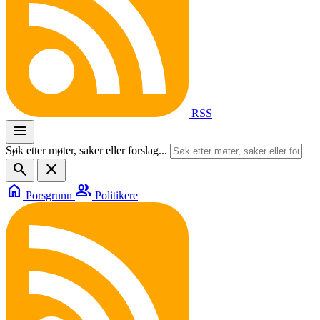
RSS
menu
Søk etter møter, saker eller forslag...
search
close
home
group
Porsgrunn
Politikere