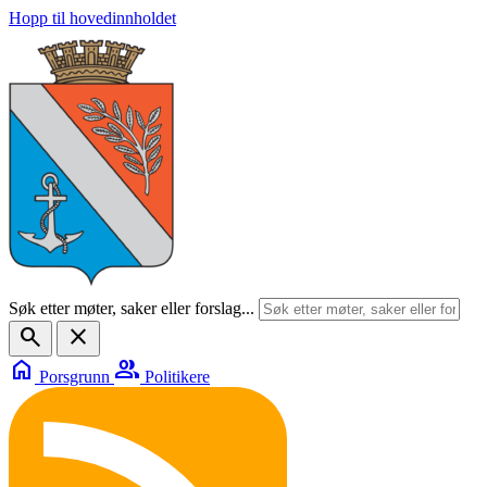
Hopp til hovedinnholdet
Søk etter møter, saker eller forslag...
search
close
home
group
Porsgrunn
Politikere