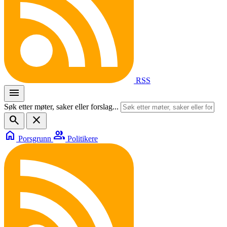
RSS
menu
Søk etter møter, saker eller forslag...
search
close
home
group
Porsgrunn
Politikere