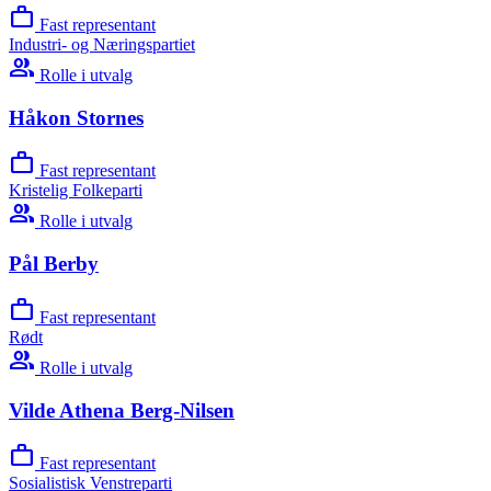
work
Fast representant
Industri- og Næringspartiet
group
Rolle i utvalg
Håkon Stornes
work
Fast representant
Kristelig Folkeparti
group
Rolle i utvalg
Pål Berby
work
Fast representant
Rødt
group
Rolle i utvalg
Vilde Athena Berg-Nilsen
work
Fast representant
Sosialistisk Venstreparti