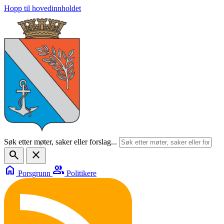
Hopp til hovedinnholdet
Søk etter møter, saker eller forslag...
search
close
home
group
Porsgrunn
Politikere