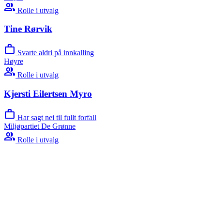
group
Rolle i utvalg
Tine Rørvik
work
Svarte aldri på innkalling
Høyre
group
Rolle i utvalg
Kjersti Eilertsen Myro
work
Har sagt nei til fullt forfall
Miljøpartiet De Grønne
group
Rolle i utvalg