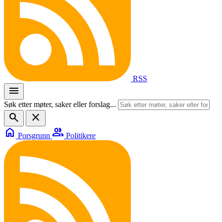
RSS
menu
Søk etter møter, saker eller forslag...
search
close
home
group
Porsgrunn
Politikere