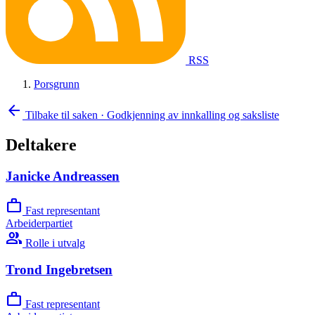
RSS
Porsgrunn
arrow_back
Tilbake til saken
·
Godkjenning av innkalling og saksliste
Deltakere
Janicke Andreassen
work
Fast representant
Arbeiderpartiet
group
Rolle i utvalg
Trond Ingebretsen
work
Fast representant