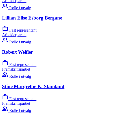
Arbeiderpartiet
group
Rolle i utvalg
Lillian Elise Esborg Bergane
work
Fast representant
Arbeiderpartiet
group
Rolle i utvalg
Robert Welfler
work
Fast representant
Fremskrittspartiet
group
Rolle i utvalg
Stine Margrethe K. Stamland
work
Fast representant
Fremskrittspartiet
group
Rolle i utvalg