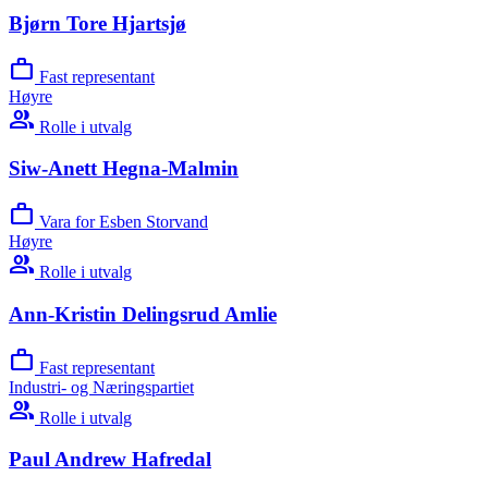
Bjørn Tore Hjartsjø
work
Fast representant
Høyre
group
Rolle i utvalg
Siw-Anett Hegna-Malmin
work
Vara for Esben Storvand
Høyre
group
Rolle i utvalg
Ann-Kristin Delingsrud Amlie
work
Fast representant
Industri- og Næringspartiet
group
Rolle i utvalg
Paul Andrew Hafredal