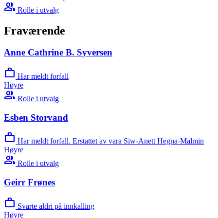
group
Rolle i utvalg
Fraværende
Anne Cathrine B. Syversen
work
Har meldt forfall
Høyre
group
Rolle i utvalg
Esben Storvand
work
Har meldt forfall. Erstattet av vara Siw-Anett Hegna-Malmin
Høyre
group
Rolle i utvalg
Geirr Frønes
work
Svarte aldri på innkalling
Høyre