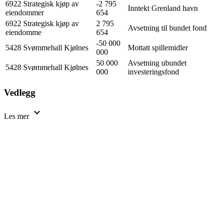
6922 Strategisk kjøp av
-2 795
Inntekt Grenland havn
eiendommer
654
6922 Strategisk kjøp av
2 795
Avsetning til bundet fond
eiendomme
654
-50 000
5428 Svømmehall Kjølnes
Mottatt spillemidler
000
50 000
Avsetning ubundet
5428 Svømmehall Kjølnes
000
investeringsfond
Vedlegg
expand_more
Les mer