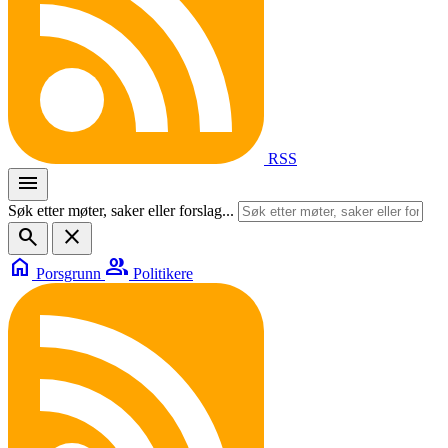
RSS
menu
Søk etter møter, saker eller forslag...
search
close
home
group
Porsgrunn
Politikere