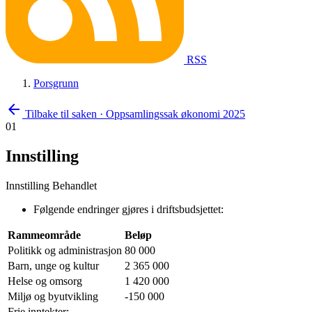
RSS
Porsgrunn
arrow_back
Tilbake til saken
·
Oppsamlingssak økonomi 2025
01
Innstilling
Innstilling
Behandlet
Følgende endringer gjøres i driftsbudsjettet:
Rammeområde
Beløp
Politikk og administrasjon
80 000
Barn, unge og kultur
2 365 000
Helse og omsorg
1 420 000
Miljø og byutvikling
-150 000
Frie inntekter: