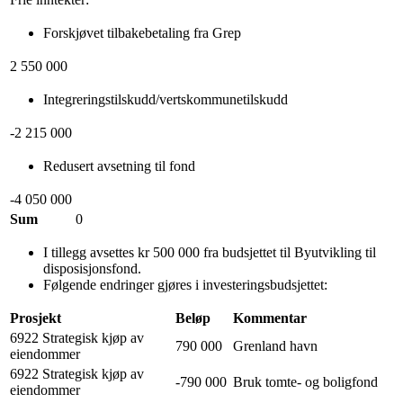
Forskjøvet tilbakebetaling fra Grep
2 550 000
Integreringstilskudd/vertskommunetilskudd
-2 215 000
Redusert avsetning til fond
-4 050 000
Sum
0
I tillegg avsettes kr 500 000 fra budsjettet til Byutvikling til
disposisjonsfond.
Følgende endringer gjøres i investeringsbudsjettet:
Prosjekt
Beløp
Kommentar
6922 Strategisk kjøp av
790 000
Grenland havn
eiendommer
6922 Strategisk kjøp av
-790 000
Bruk tomte- og boligfond
eiendommer