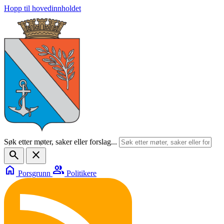
Hopp til hovedinnholdet
Søk etter møter, saker eller forslag...
search
close
home
group
Porsgrunn
Politikere