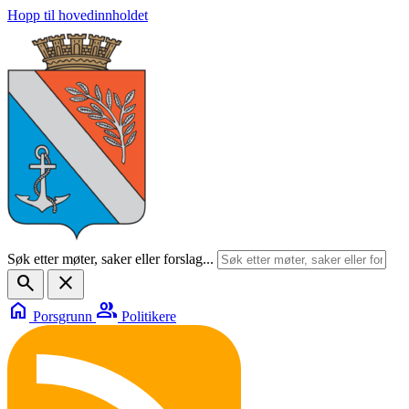
Hopp til hovedinnholdet
Søk etter møter, saker eller forslag...
search
close
home
group
Porsgrunn
Politikere