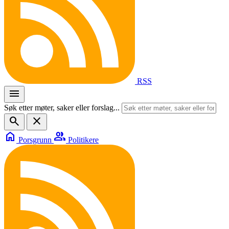
RSS
menu
Søk etter møter, saker eller forslag...
search
close
home
group
Porsgrunn
Politikere