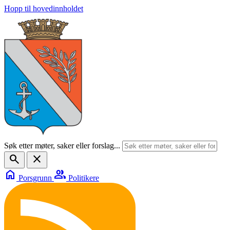
Hopp til hovedinnholdet
Søk etter møter, saker eller forslag...
search
close
home
group
Porsgrunn
Politikere