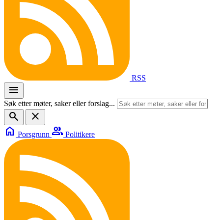
RSS
menu
Søk etter møter, saker eller forslag...
search
close
home
group
Porsgrunn
Politikere