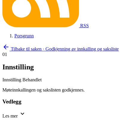
RSS
Porsgrunn
arrow_back
Tilbake til saken
·
Godkjenning av innkalling og saksliste
01
Innstilling
Innstilling
Behandlet
Møteinnkallingen og sakslisten godkjennes.
Vedlegg
expand_more
Les mer