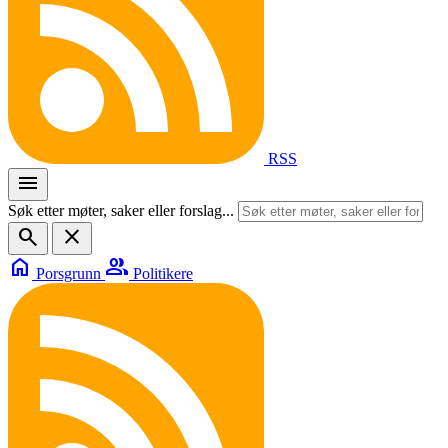
RSS
menu
Søk etter møter, saker eller forslag...
search
close
home
group
Porsgrunn
Politikere