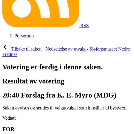
RSS
Porsgrunn
arrow_back
Tilbake til saken
·
Nedsettelse av utvalg - Sjøfartsmuseet Nedre
Frednes
Votering er ferdig i denne saken.
Resultat av votering
20:40
Forslag fra K. E. Myro (MDG)
Saken avvises og sendes til valgutvalget som innstiller til bystyret.
Vedtatt
FOR