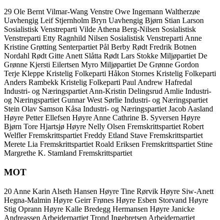
29
Ole Bernt Vilmar-Wang
Venstre
Owe Ingemann Waltherzøe
Uavhengig
Leif Stjernholm Bryn
Uavhengig
Bjørn Stian Larson
Sosialistisk Venstreparti
Vilde Athena Berg-Nilsen
Sosialistisk
Venstreparti
Etty Ragnhild Nilsen
Sosialistisk Venstreparti
Anne
Kristine Grøtting
Senterpartiet
Pål Berby
Rødt
Fredrik Botnen
Nordahl
Rødt
Gitte Anett Slåtta
Rødt
Lars Stokke
Miljøpartiet De
Grønne
Kjersti Eilertsen Myro
Miljøpartiet De Grønne
Gordon
Terje Kleppe
Kristelig Folkeparti
Håkon Stornes
Kristelig Folkeparti
Anders Rambekk
Kristelig Folkeparti
Paul Andrew Hafredal
Industri- og Næringspartiet
Ann-Kristin Delingsrud Amlie
Industri-
og Næringspartiet
Gunnar West Sørlie
Industri- og Næringspartiet
Stein Olav Samson Kåsa
Industri- og Næringspartiet
Jacob Aasland
Høyre
Petter Ellefsen
Høyre
Anne Cathrine B. Syversen
Høyre
Bjørn Tore Hjartsjø
Høyre
Nelly Olsen
Fremskrittspartiet
Robert
Welfler
Fremskrittspartiet
Freddy Etland Stave
Fremskrittspartiet
Merete Lia
Fremskrittspartiet
Roald Eriksen
Fremskrittspartiet
Stine
Margrethe K. Stamland
Fremskrittspartiet
MOT
20
Anne Karin Alseth Hansen
Høyre
Tine Rørvik
Høyre
Siw-Anett
Hegna-Malmin
Høyre
Geirr Frønes
Høyre
Esben Storvand
Høyre
Stig Oprann
Høyre
Kalle Bredegg Hermansen
Høyre
Janicke
Andreassen
Arbeiderpartiet
Trond Ingebretsen
Arbeiderpartiet