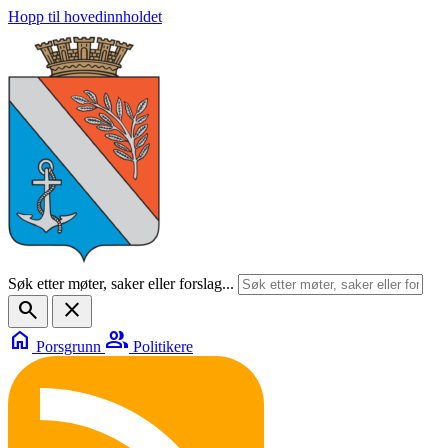
Hopp til hovedinnholdet
Søk etter møter, saker eller forslag...
search
close
home
group
Porsgrunn
Politikere