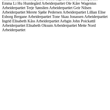
Emma Li Hu Humlegård
Arbeiderpartiet
Ole Kåre Wagenius
Arbeiderpartiet
Terje Sønslien
Arbeiderpartiet
Geir Nilsen
Arbeiderpartiet
Merete Sjølie Pedersen
Arbeiderpartiet
Lillian Elise
Esborg Bergane
Arbeiderpartiet
Tone Skau Jonassen
Arbeiderpartiet
Ingrid Elisabeth Kåss
Arbeiderpartiet
Aebgin John Poickattil
Arbeiderpartiet
Elisabeth Oksum
Arbeiderpartiet
Mette Nord
Arbeiderpartiet