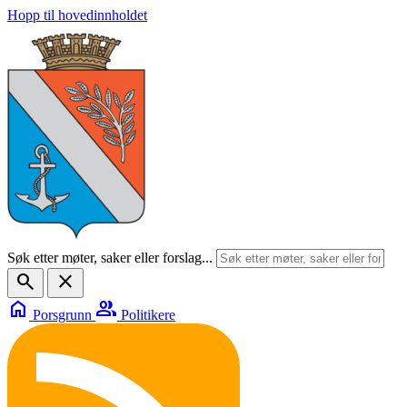
Hopp til hovedinnholdet
Søk etter møter, saker eller forslag...
search
close
home
group
Porsgrunn
Politikere