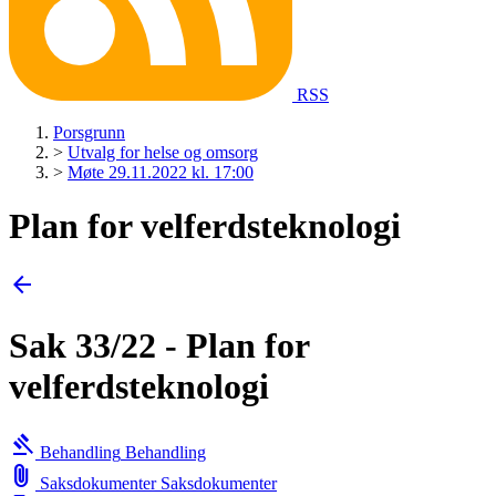
RSS
Porsgrunn
>
Utvalg for helse og omsorg
>
Møte 29.11.2022 kl. 17:00
Plan for velferdsteknologi
arrow_back
Sak 33/22 - Plan for
velferdsteknologi
gavel
Behandling
Behandling
attach_file
Saksdokumenter
Saksdokumenter