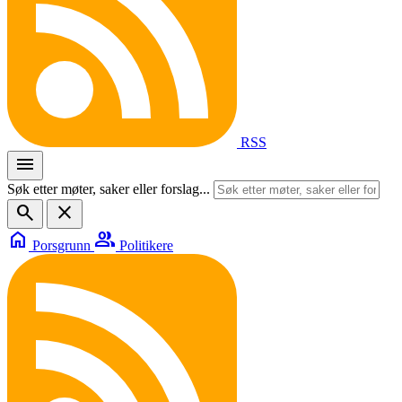
RSS
menu
Søk etter møter, saker eller forslag...
search
close
home
group
Porsgrunn
Politikere