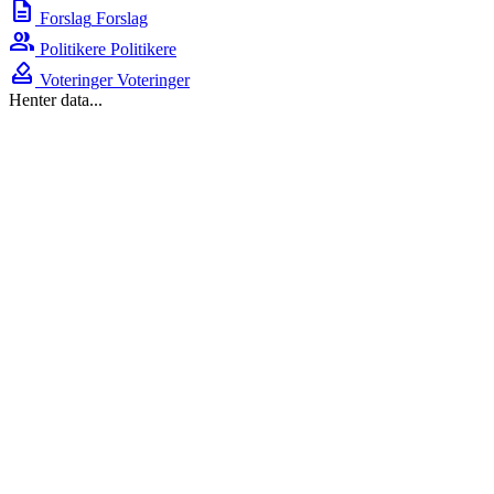
description
Forslag
Forslag
group
Politikere
Politikere
how_to_vote
Voteringer
Voteringer
Henter data...