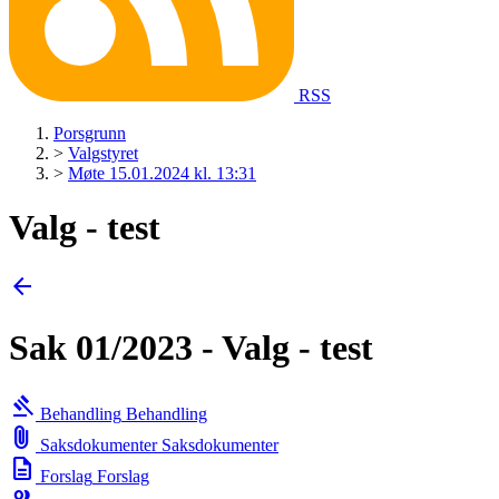
RSS
Porsgrunn
>
Valgstyret
>
Møte 15.01.2024 kl. 13:31
Valg - test
arrow_back
Sak 01/2023 - Valg - test
gavel
Behandling
Behandling
attach_file
Saksdokumenter
Saksdokumenter
description
Forslag
Forslag