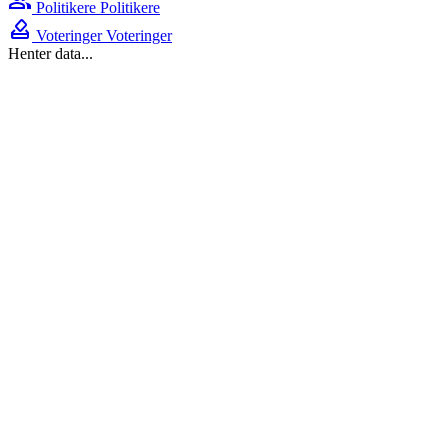
group
Politikere
Politikere
how_to_vote
Voteringer
Voteringer
Henter data...