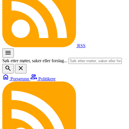
RSS
menu
Søk etter møter, saker eller forslag...
search
close
home
group
Porsgrunn
Politikere