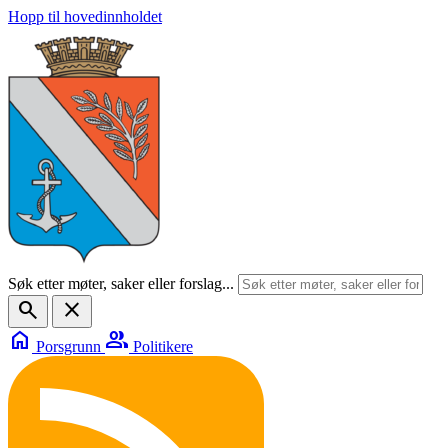
Hopp til hovedinnholdet
Søk etter møter, saker eller forslag...
search
close
home
group
Porsgrunn
Politikere