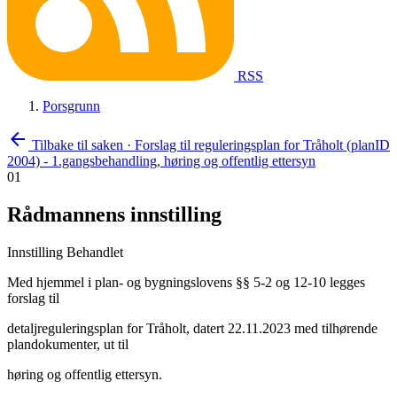
RSS
Porsgrunn
arrow_back
Tilbake til saken
·
Forslag til reguleringsplan for Tråholt (planID
2004) - 1.gangsbehandling, høring og offentlig ettersyn
01
Rådmannens innstilling
Innstilling
Behandlet
Med hjemmel i plan- og bygningslovens §§ 5-2 og 12-10 legges
forslag til
detaljreguleringsplan for Tråholt, datert 22.11.2023 med tilhørende
plandokumenter, ut til
høring og offentlig ettersyn.