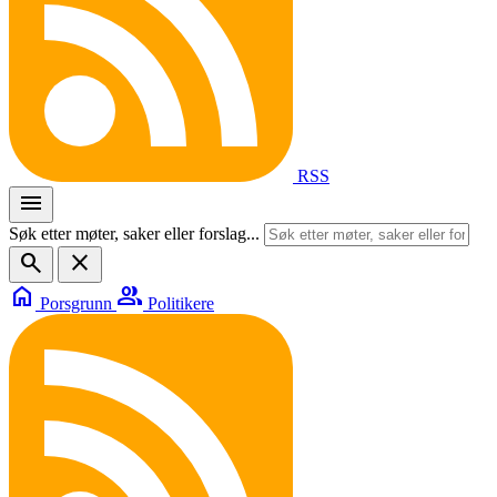
RSS
menu
Søk etter møter, saker eller forslag...
search
close
home
group
Porsgrunn
Politikere