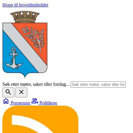
Hopp til hovedinnholdet
Søk etter møter, saker eller forslag...
search
close
home
group
Porsgrunn
Politikere