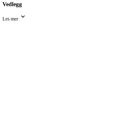
Vedlegg
expand_more
Les mer