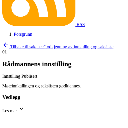
RSS
Porsgrunn
arrow_back
Tilbake til saken
·
Godkjenning av innkalling og saksliste
01
Rådmannens innstilling
Innstilling
Publisert
Møteinnkallingen og sakslisten godkjennes.
Vedlegg
expand_more
Les mer