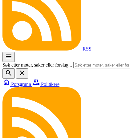
RSS
menu
Søk etter møter, saker eller forslag...
search
close
home
group
Porsgrunn
Politikere