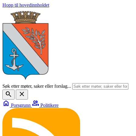
Hopp til hovedinnholdet
Søk etter møter, saker eller forslag...
search
close
home
group
Porsgrunn
Politikere