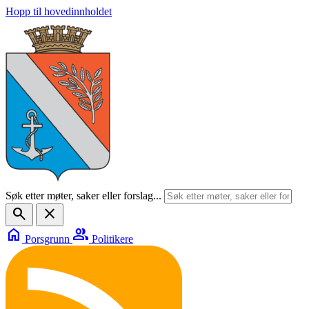
Hopp til hovedinnholdet
Søk etter møter, saker eller forslag...
search
close
home
group
Porsgrunn
Politikere