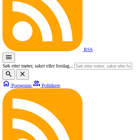
RSS
menu
Søk etter møter, saker eller forslag...
search
close
home
group
Porsgrunn
Politikere