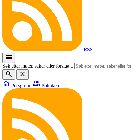
RSS
menu
Søk etter møter, saker eller forslag...
search
close
home
group
Porsgrunn
Politikere