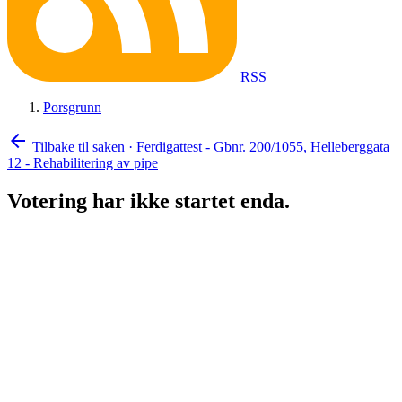
RSS
Porsgrunn
arrow_back
Tilbake til saken
·
Ferdigattest - Gbnr. 200/1055, Helleberggata
12 - Rehabilitering av pipe
Votering har ikke startet enda.