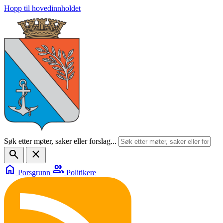
Hopp til hovedinnholdet
Søk etter møter, saker eller forslag...
search
close
home
group
Porsgrunn
Politikere