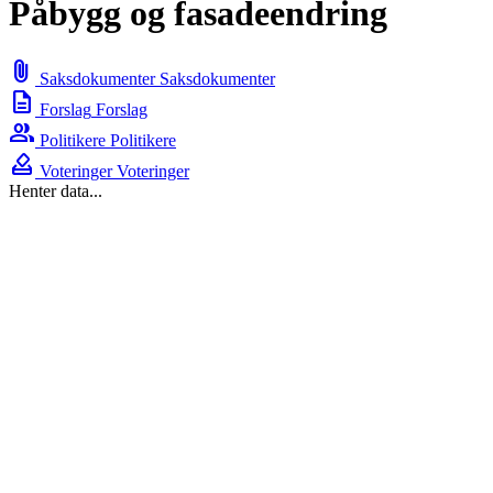
Påbygg og fasadeendring
attach_file
Saksdokumenter
Saksdokumenter
description
Forslag
Forslag
group
Politikere
Politikere
how_to_vote
Voteringer
Voteringer
Henter data...