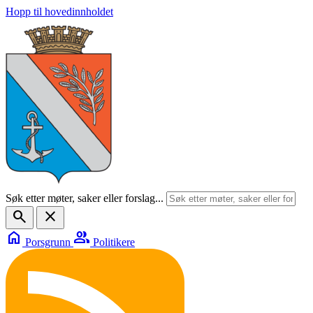
Hopp til hovedinnholdet
Søk etter møter, saker eller forslag...
search
close
home
group
Porsgrunn
Politikere