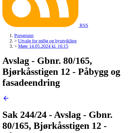
RSS
Porsgrunn
>
Utvalg for miljø og byutvikling
>
Møte 14.05.2024 kl. 16:15
Avslag - Gbnr. 80/165,
Bjørkåsstigen 12 - Påbygg og
fasadeendring
arrow_back
Sak 244/24 - Avslag - Gbnr.
80/165, Bjørkåsstigen 12 -