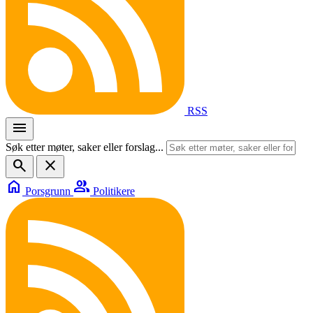
RSS
menu
Søk etter møter, saker eller forslag...
search
close
home
group
Porsgrunn
Politikere