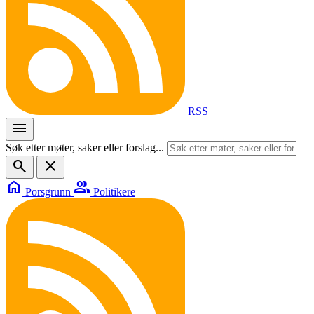
RSS
menu
Søk etter møter, saker eller forslag...
search
close
home
group
Porsgrunn
Politikere