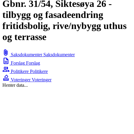
Gbnr. 31/54, Siktesøya 26 -
tilbygg og fasadeendring
fritidsbolig, rive/nybygg uthus
og terrasse
attach_file
Saksdokumenter
Saksdokumenter
description
Forslag
Forslag
group
Politikere
Politikere
how_to_vote
Voteringer
Voteringer
Henter data...